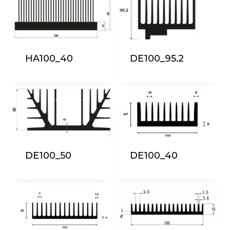
più
recente
HA100_40
DE100_95.2
DE100_50
DE100_40