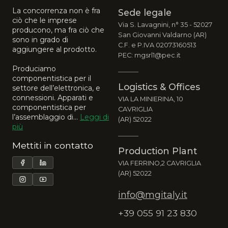
La concorrenza non è fra
Sede legale
ciò che le imprese
Via S. Lavagnini, n° 35 - 52027
producono, ma fra ciò che
San Giovanni Valdarno (AR)
sono in grado di
C.F. e P.IVA 02073160513
aggiungere al prodotto.
PEC: mgsrl1@pec.it
Produciamo
componentistica per il
Logistics & Offices
settore dell’elettronica, e
connessioni. Apparati e
VIA LA MINIERINA, 10
componentistica per
CAVRIGLIA
l’assemblaggio di...
Leggi di
(AR) 52022
più
Mettiti in contatto
Production Plant
VIA FERRINO,2 CAVRIGLIA
(AR) 52022
info@mgitaly.it
+39 055 91 23 830