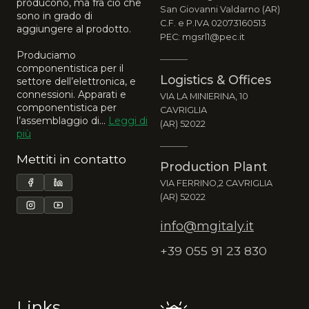
producono, ma fra ciò che
San Giovanni Valdarno (AR)
sono in grado di
C.F. e P.IVA 02073160513
aggiungere al prodotto.
PEC: mgsrl1@pec.it
Produciamo
componentistica per il
Logistics & Offices
settore dell’elettronica, e
connessioni. Apparati e
VIA LA MINIERINA, 10
componentistica per
CAVRIGLIA
l’assemblaggio di...
Leggi di
(AR) 52022
più
Mettiti in contatto
Production Plant
VIA FERRINO,2 CAVRIGLIA
(AR) 52022
info@mgitaly.it
+39 055 91 23 830
Links