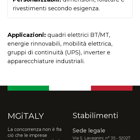
rivestimenti secondo esigenza.
Applicazioni:
quadri elettrici BT/MT,
energie rinnovabili, mobilità elettrica,
gruppi di continuità (UPS), inverter e
apparecchiature industriali.
MGiTALY
Stabilimenti
La concorrenza non è fra
Sede legale
ciò che le imprese
Via S. Lavagnini, n° 35 - 52027