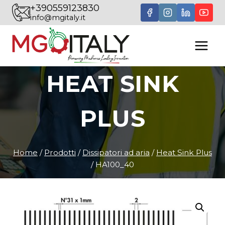
Salta
+390559123830
info@mgitaly.it
al
contenuto
HEAT SINK
PLUS
Home
/
Prodotti
/
Dissipatori ad aria
/
Heat Sink Plus
/
HA100_40