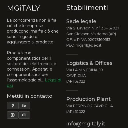
MGiTALY
Stabilimenti
La concorrenza non è fra
Sede legale
ciò che le imprese
Via S. Lavagnini, n° 35 - 52027
producono, ma fra ciò che
San Giovanni Valdarno (AR)
sono in grado di
C.F. e P.IVA 02073160513
aggiungere al prodotto.
PEC: mgsrl1@pec.it
Produciamo
componentistica per il
Logistics & Offices
settore dell’elettronica, e
connessioni. Apparati e
VIA LA MINIERINA, 10
componentistica per
CAVRIGLIA
l’assemblaggio di...
Leggi di
(AR) 52022
più
Mettiti in contatto
Production Plant
VIA FERRINO,2 CAVRIGLIA
(AR) 52022
info@mgitaly.it