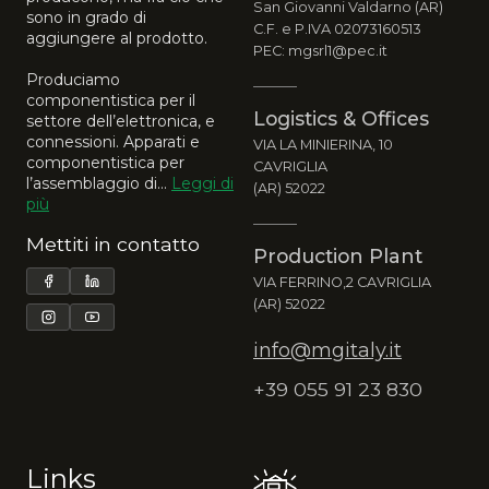
San Giovanni Valdarno (AR)
sono in grado di
C.F. e P.IVA 02073160513
aggiungere al prodotto.
PEC: mgsrl1@pec.it
Produciamo
componentistica per il
Logistics & Offices
settore dell’elettronica, e
connessioni. Apparati e
VIA LA MINIERINA, 10
componentistica per
CAVRIGLIA
l’assemblaggio di...
Leggi di
(AR) 52022
più
Mettiti in contatto
Production Plant
VIA FERRINO,2 CAVRIGLIA
(AR) 52022
info@mgitaly.it
+39 055 91 23 830
Links