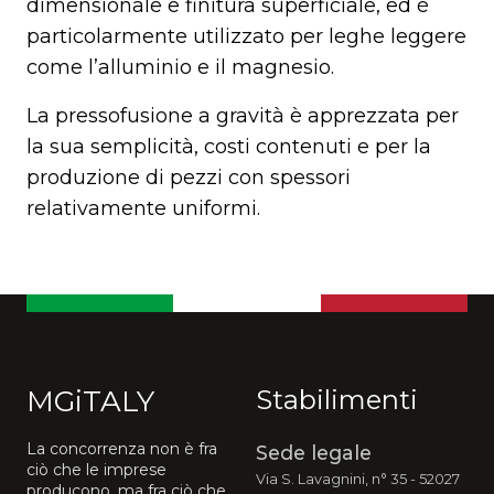
dimensionale e finitura superficiale, ed è
particolarmente utilizzato per leghe leggere
come l’alluminio e il magnesio.
La pressofusione a gravità è apprezzata per
la sua semplicità, costi contenuti e per la
produzione di pezzi con spessori
relativamente uniformi.
MGiTALY
Stabilimenti
La concorrenza non è fra
Sede legale
ciò che le imprese
Via S. Lavagnini, n° 35 - 52027
producono, ma fra ciò che