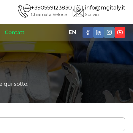
+390559123830
info@mgitaly.it
Chiamata Veloce
Scrivici
EN
Contatti
 qui sotto.