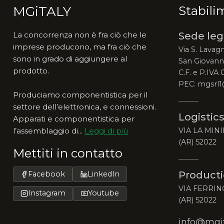
MGiTALY
Stabili
La concorrenza non è fra ciò che le
Sede leg
imprese producono, ma fra ciò che
Via S. Lavagn
sono in grado di aggiungere al
San Giovanni
prodotto.
C.F. e P.IVA
PEC: mgsrl1
Produciamo componentistica per il
settore dell’elettronica, e connessioni.
Logistics
Apparati e componentistica per
l’assemblaggio di...
Leggi di più
VIA LA MINI
(AR) 52022
Mettiti in contatto
Producti
Facebook
LinkedIn
VIA FERRIN
Instagram
Youtube
(AR) 52022
info@mgita