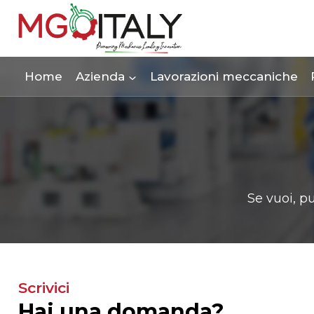
Salta
al
contenuto
Home
Azienda
Lavorazioni meccaniche
Se vuoi, p
Scrivici
Hai una domanda?