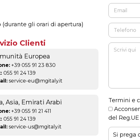
 (durante gli orari di apertura)
vizio Clienti
munità Europea
one:
+39 055 91 23 830
x:
055 91 24 139
il:
service-eu@mgitaly.it
Termini e c
a, Asia, Emirati Arabi
Acconsent
one:
+39 055 91 21 411
del Reg.UE
x:
055 91 24 139
il:
service-us@mgitaly.it
Si prega 