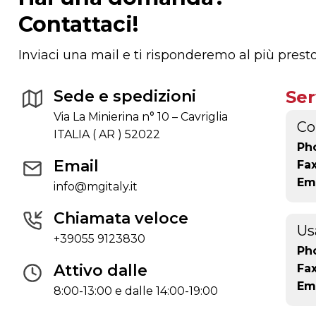
Contattaci!
Inviaci una mail e ti risponderemo al più presto
Sede e spedizioni
Ser
Via La Minierina n° 10 – Cavriglia
Co
ITALIA ( AR ) 52022
Ph
Email
Fa
Ema
info@mgitaly.it
Chiamata veloce
Us
+39055 9123830
Ph
Attivo dalle
Fa
Ema
8:00-13:00 e dalle 14:00-19:00