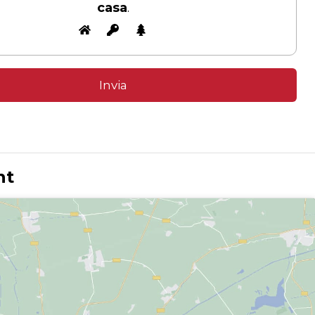
casa
.
nt