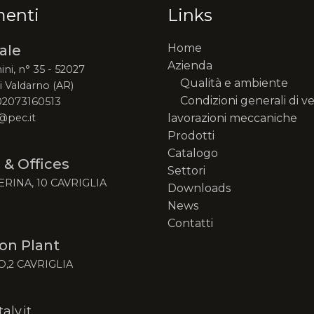
menti
Links
Home
ale
Azienda
ini, n° 35 - 52027
Qualità e ambiente
 Valdarno (AR)
Condizioni generali di v
 02073160513
@pec.it
lavorazioni meccaniche
Prodotti
Catalogo
 & Offices
Settori
ERINA, 10 CAVRIGLIA
Downloads
News
Contatti
on Plant
O,2 CAVRIGLIA
ly.it