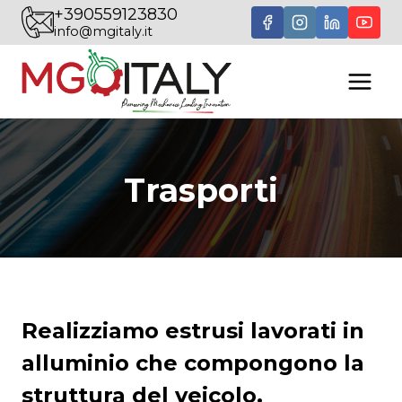
Salta
+390559123830
info@mgitaly.it
al
contenuto
Trasporti
Realizziamo estrusi lavorati in
alluminio che compongono la
struttura del veicolo.