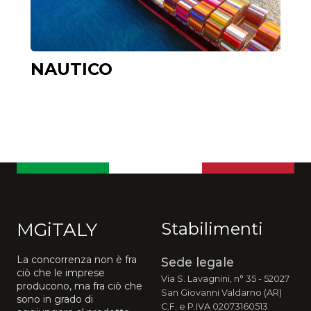
NAUTICO
MGiTALY
Stabilimenti
La concorrenza non è fra
Sede legale
ciò che le imprese
Via S. Lavagnini, n° 35 - 52027
producono, ma fra ciò che
San Giovanni Valdarno (AR)
sono in grado di
C.F. e P.IVA 02073160513