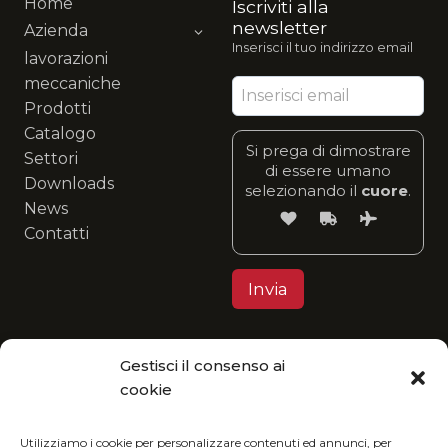
Home
Iscriviti alla
newsletter
Azienda
Inserisci il tuo indirizzo email
lavorazioni
meccaniche
Prodotti
Catalogo
Si prega di dimostrare
Settori
di essere umano
Downloads
selezionando il
cuore
.
News
Contatti
Gestisci il consenso ai
Privacy Policy
cookie
MGItaly ti invita a unirti alla sua visione eco-
friendly: fruisci del nostro catalogo in formato
Utilizziamo i cookie per personalizzare contenuti ed annunci, per