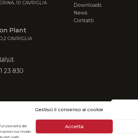
ERINA, 10 CAVRIGLIA
Downloads
News
Contatti
on Plant
O,2 CAVRIGLIA
ly.it
1 23 830
Gestisci il consenso ai cookie
: fruisci del nostro catalogo in formato digitale e
Accetta
funzionalità dei
ormazioni sul modo
dei dati web,