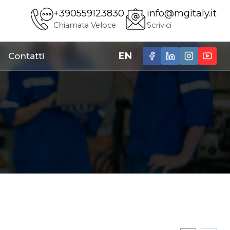
+390559123830
info@mgitaly.it
Chiamata Veloce
Scrivici
EN
Contatti