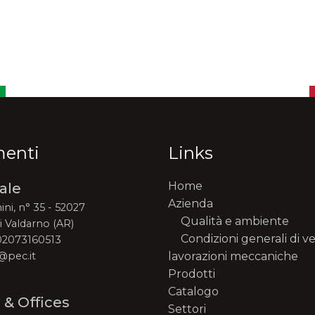
menti
Links
Home
ale
Azienda
ini, n° 35 - 52027
Qualità e ambiente
 Valdarno (AR)
Condizioni generali di v
 02073160513
@pec.it
lavorazioni meccaniche
Prodotti
Catalogo
 & Offices
Settori