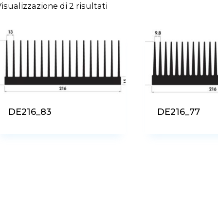
Ordina
isualizzazione di 2 risultati
in
base
al
più
recente
DE216_83
DE216_77