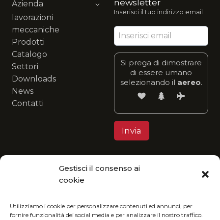
newsletter
Azienda
Inserisci il tuo indirizzo email
lavorazioni
meccaniche
Prodotti
Catalogo
Si prega di dimostrare
Settori
di essere umano
Downloads
selezionando il
aereo
.
News
Contatti
Gestisci il consenso ai
Privacy Policy
cookie
MGItaly ti invita a unirti alla sua visione eco-
friendly: fruisci del nostro catalogo in formato
Utilizziamo i cookie per personalizzare contenuti ed annunci, per
fornire funzionalità dei social media e per analizzare il nostro traffico.
digitale e riduci l’impatto ambientale.