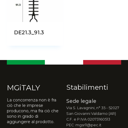
DE21.3_91.3
MGiTALY
Stabilimenti
La concorrenza non è fra
Sede legale
ciò che le imprese
Via S. Lavagnini, n° 35 - 52027
producono, ma fra ciò che
San Giovanni Valdarno (AR)
sono in grado di
C.F. e P.IVA 02073160513
aggiungere al prodotto.
PEC: mgsrl1@pec.it