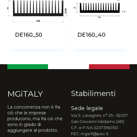
più
recente
DE160_50
DE160_40
MGiTALY
Stabilimenti
La concorrenza non è fra
Sede legale
ciò che le imprese
Via S. Lavagnini, n° 35 - 52027
producono, ma fra ciò che
San Giovanni Valdarno (AR)
sono in grado di
C.F. e P.IVA 02073160513
aggiungere al prodotto.
PEC: mgsrl1@pec.it