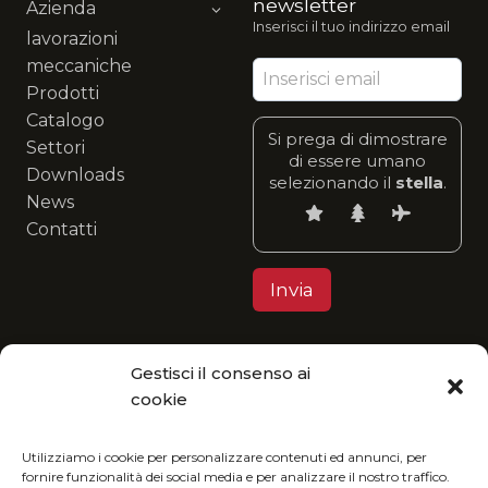
newsletter
Azienda
Inserisci il tuo indirizzo email
lavorazioni
meccaniche
Prodotti
Catalogo
Si prega di dimostrare
Settori
di essere umano
Downloads
selezionando il
stella
.
News
Contatti
Gestisci il consenso ai
Privacy Policy
cookie
MGItaly ti invita a unirti alla sua visione eco-
friendly: fruisci del nostro catalogo in formato
Utilizziamo i cookie per personalizzare contenuti ed annunci, per
fornire funzionalità dei social media e per analizzare il nostro traffico.
digitale e riduci l’impatto ambientale.