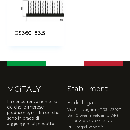
DS360_83.5
MGiTALY
Stabilimenti
La concorrenza non è fra
Sede legale
ciò che le imprese
Via S. Lavagnini, n° 35 - 52027
producono, ma fra ciò che
San Giovanni Valdarno (AR)
sono in grado di
C.F. e P.IVA 02073160513
aggiungere al prodotto.
PEC: mgsrl1@pec.it