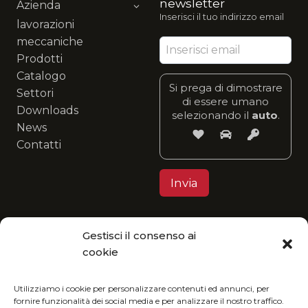
newsletter
Azienda
Inserisci il tuo indirizzo email
lavorazioni
meccaniche
Prodotti
Catalogo
Si prega di dimostrare
Settori
di essere umano
Downloads
selezionando il
auto
.
News
Contatti
Gestisci il consenso ai
Privacy Policy
cookie
MGItaly ti invita a unirti alla sua visione eco-
friendly: fruisci del nostro catalogo in formato
Utilizziamo i cookie per personalizzare contenuti ed annunci, per
fornire funzionalità dei social media e per analizzare il nostro traffico.
digitale e riduci l’impatto ambientale.