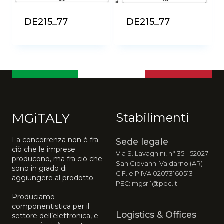
DE215_77
DE215_77
MGiTALY
Stabilimenti
La concorrenza non è fra
Sede legale
ciò che le imprese
Via S. Lavagnini, n° 35 - 52027
producono, ma fra ciò che
San Giovanni Valdarno (AR)
sono in grado di
C.F. e P.IVA 02073160513
aggiungere al prodotto.
PEC: mgsrl1@pec.it
Produciamo
componentistica per il
Logistics & Offices
settore dell’elettronica, e