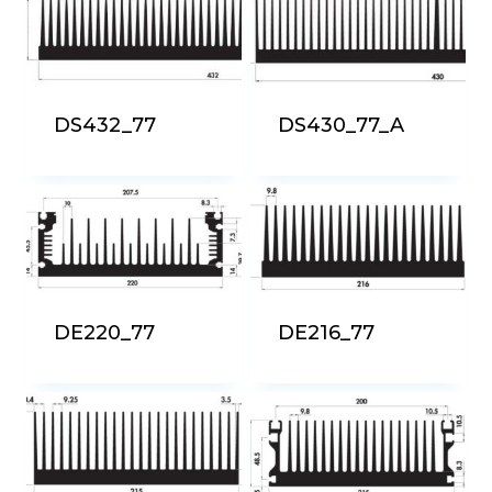
più
recente
DS432_77
DS430_77_A
DE220_77
DE216_77