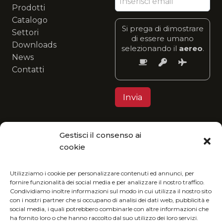
Prodotti
Catalogo
Si prega di dimostrare
Settori
di essere umano
Downloads
selezionando il
aereo
.
News
Contatti
Gestisci il consenso ai
Privacy Policy
cookie
MGItaly ti invita a unirti alla sua visione eco-
friendly: fruisci del nostro catalogo in formato
Utilizziamo i cookie per personalizzare contenuti ed annunci, per
fornire funzionalità dei social media e per analizzare il nostro traffico.
digitale e riduci l’impatto ambientale.
Condividiamo inoltre informazioni sul modo in cui utilizza il nostro sito
con i nostri partner che si occupano di analisi dei dati web, pubblicità e
social media, i quali potrebbero combinarle con altre informazioni che
ha fornito loro o che hanno raccolto dal suo utilizzo dei loro servizi.