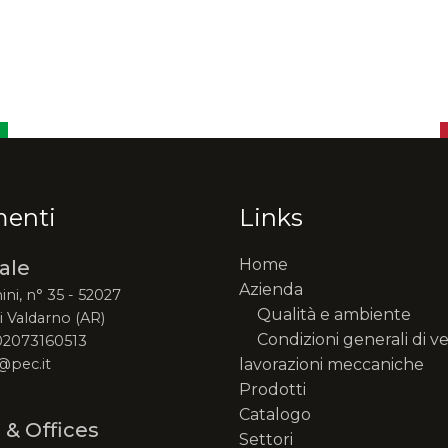
menti
Links
Home
ale
Azienda
ini, n° 35 - 52027
Qualità e ambiente
 Valdarno (AR)
Condizioni generali di v
 02073160513
@pec.it
lavorazioni meccaniche
Prodotti
Catalogo
 & Offices
Settori