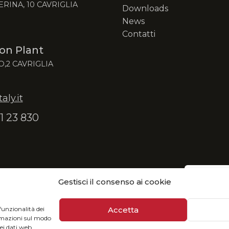
ERINA, 10 CAVRIGLIA
Downloads
News
Contatti
on Plant
O,2 CAVRIGLIA
ly.it
1 23 830
Gestisci il consenso ai cookie
: fruisci del nostro catalogo in formato digitale e
Accetta
funzionalità dei
ormazioni sul modo
dei dati web,