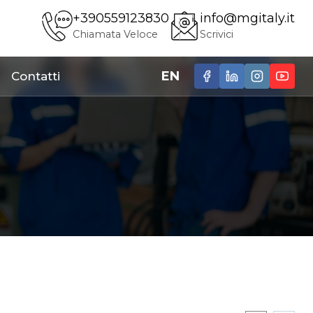
+390559123830
info@mgitaly.it
Chiamata Veloce
Scrivici
EN
Contatti