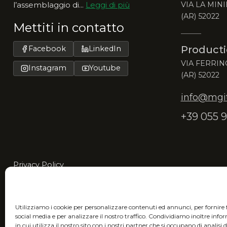
l’assemblaggio di...
Leggi di più
VIA LA MINI
(AR) 52022
Mettiti in contatto
Producti
Facebook
LinkedIn
VIA FERRIN
Instagram
Youtube
(AR) 52022
info@mgita
+39 055 9
Privacy Policy
MGItaly ti invita a unirti alla sua visione eco-friendly
riduci l’impatto ambientale.
Utilizziamo i cookie per personalizzare contenuti ed annunci, per fornire 
social media e per analizzare il nostro traffico. Condividiamo inoltre inf
in cui utilizza il nostro sito con i nostri partner che si occupano di analisi 