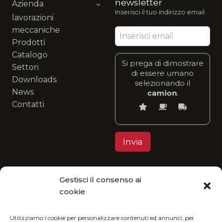
newsletter
Azienda
Inserisci il tuo indirizzo email
lavorazioni
meccaniche
Prodotti
Catalogo
Si prega di dimostrare
Settori
di essere umano
Downloads
selezionando il
News
camion
.
Contatti
Gestisci il consenso ai
Privacy Policy
cookie
MGItaly ti invita a unirti alla sua visione eco-
friendly: fruisci del nostro catalogo in formato
Utilizziamo i cookie per personalizzare contenuti ed annunci, per