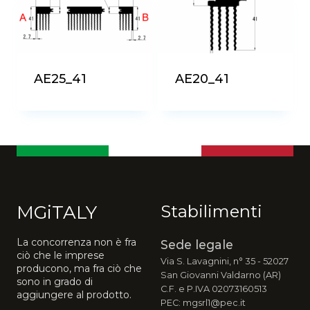
più
recente
AE25_41
AE20_41
MGiTALY
Stabilimenti
La concorrenza non è fra
Sede legale
ciò che le imprese
Via S. Lavagnini, n° 35 - 52027
producono, ma fra ciò che
San Giovanni Valdarno (AR)
sono in grado di
C.F. e P.IVA 02073160513
aggiungere al prodotto.
PEC: mgsrl1@pec.it