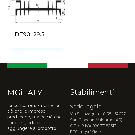
DE90_29.5
MGiTALY
Stabilimenti
La concorrenza non è fra
Sede legale
ciò che le imprese
Via S. Lavagnini, n° 35 - 52027
producono, ma fra ciò che
San Giovanni Valdarno (AR)
sono in grado di
C.F. e P.IVA 02073160513
aggiungere al prodotto.
PEC: mgsrl1@pec.it