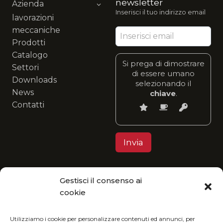
newsletter
Azienda
Inserisci il tuo indirizzo email
lavorazioni
meccaniche
Prodotti
Catalogo
Si prega di dimostrare
Settori
di essere umano
Downloads
selezionando il
News
chiave
.
Contatti
Gestisci il consenso ai
Privacy Policy
cookie
MGItaly ti invita a unirti alla sua visione eco-
friendly: fruisci del nostro catalogo in formato
Utilizziamo i cookie per personalizzare contenuti ed annunci, per