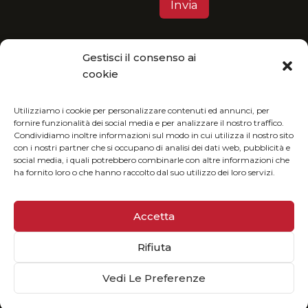
Gestisci il consenso ai
Privacy Policy
cookie
MGItaly ti invita a unirti alla sua visione eco-
friendly: fruisci del nostro catalogo in formato
Utilizziamo i cookie per personalizzare contenuti ed annunci, per
fornire funzionalità dei social media e per analizzare il nostro traffico.
digitale e riduci l’impatto ambientale.
Condividiamo inoltre informazioni sul modo in cui utilizza il nostro sito
con i nostri partner che si occupano di analisi dei dati web, pubblicità e
social media, i quali potrebbero combinarle con altre informazioni che
ha fornito loro o che hanno raccolto dal suo utilizzo dei loro servizi.
Accetta
Rifiuta
© 2025 MGiTALY | P. Iva 02073160513
Sviluppato da
Globus
Vedi Le Preferenze