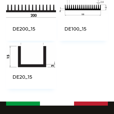
più
recente
DE200_15
DE100_15
DE20_15