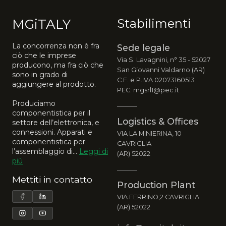
MGiTALY
Stabilimenti
La concorrenza non è fra
Sede legale
ciò che le imprese
Via S. Lavagnini, n° 35 - 52027
producono, ma fra ciò che
San Giovanni Valdarno (AR)
sono in grado di
C.F. e P.IVA 02073160513
aggiungere al prodotto.
PEC: mgsrl1@pec.it
Produciamo
componentistica per il
Logistics & Offices
settore dell’elettronica, e
connessioni. Apparati e
VIA LA MINIERINA, 10
componentistica per
CAVRIGLIA
l’assemblaggio di...
Leggi di
(AR) 52022
più
Mettiti in contatto
Production Plant
VIA FERRINO,2 CAVRIGLIA
(AR) 52022