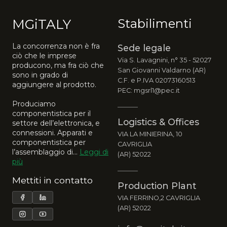
MGiTALY
Stabilimenti
La concorrenza non è fra
Sede legale
ciò che le imprese
Via S. Lavagnini, n° 35 - 52027
producono, ma fra ciò che
San Giovanni Valdarno (AR)
sono in grado di
C.F. e P.IVA 02073160513
aggiungere al prodotto.
PEC: mgsrl1@pec.it
Produciamo
componentistica per il
Logistics & Offices
settore dell’elettronica, e
connessioni. Apparati e
VIA LA MINIERINA, 10
componentistica per
CAVRIGLIA
l’assemblaggio di...
Leggi di
(AR) 52022
più
Mettiti in contatto
Production Plant
VIA FERRINO,2 CAVRIGLIA
(AR) 52022