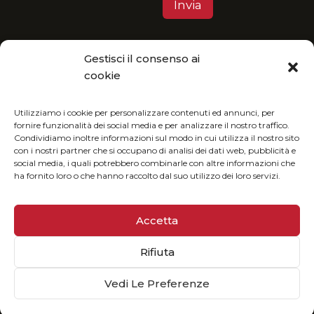
Gestisci il consenso ai
Privacy Policy
cookie
MGItaly ti invita a unirti alla sua visione eco-
friendly: fruisci del nostro catalogo in formato
Utilizziamo i cookie per personalizzare contenuti ed annunci, per
fornire funzionalità dei social media e per analizzare il nostro traffico.
digitale e riduci l’impatto ambientale.
Condividiamo inoltre informazioni sul modo in cui utilizza il nostro sito
con i nostri partner che si occupano di analisi dei dati web, pubblicità e
social media, i quali potrebbero combinarle con altre informazioni che
ha fornito loro o che hanno raccolto dal suo utilizzo dei loro servizi.
Accetta
Rifiuta
© 2025 MGiTALY | P. Iva 02073160513
Sviluppato da
Globus
Vedi Le Preferenze