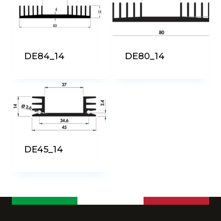
più
recente
DE84_14
DE80_14
DE45_14