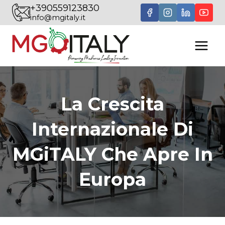
Salta
+390559123830
info@mgitaly.it
al
contenuto
La Crescita
Internazionale Di
MGiTALY Che Apre In
Europa