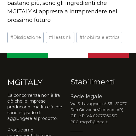
bastano più, sono gli ingredienti che
MGiTALY si appresta a intraprendere nel
prossimo futuro
Tag
#
Dissipazione
#
Heatsink
#
Mobilità elettrica
articolo:
MGiTALY
Stabilimenti
La concorrenza non è fra
Sede legale
ciò che le imprese
Via S. Lavagnini, n° 35 - 52027
producono, ma fra ciò che
San Giovanni Valdarno (AR)
sono in grado di
C.F. e P.IVA 02073160513
aggiungere al prodotto.
PEC: mgsrl1@pec.it
Produciamo
componentistica per il