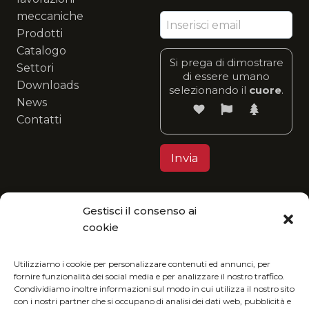
meccaniche
Prodotti
Catalogo
Si prega di dimostrare
Settori
di essere umano
Downloads
selezionando il
cuore
.
News
Contatti
Gestisci il consenso ai
Privacy Policy
cookie
MGItaly ti invita a unirti alla sua visione eco-
friendly: fruisci del nostro catalogo in formato
Utilizziamo i cookie per personalizzare contenuti ed annunci, per
fornire funzionalità dei social media e per analizzare il nostro traffico.
digitale e riduci l’impatto ambientale.
Condividiamo inoltre informazioni sul modo in cui utilizza il nostro sito
con i nostri partner che si occupano di analisi dei dati web, pubblicità e