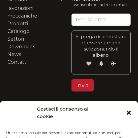
Inserisci il tuo indirizzo email
lavorazioni
meccaniche
Prodotti
Catalogo
Si prega di dimostrare
Settori
di essere umano
Downloads
selezionando il
News
albero
.
Contatti
Gestisci il consenso ai
Privacy Policy
cookie
MGItaly ti invita a unirti alla sua visione eco-
friendly: fruisci del nostro catalogo in formato
Utilizziamo i cookie per personalizzare contenuti ed annunci, per