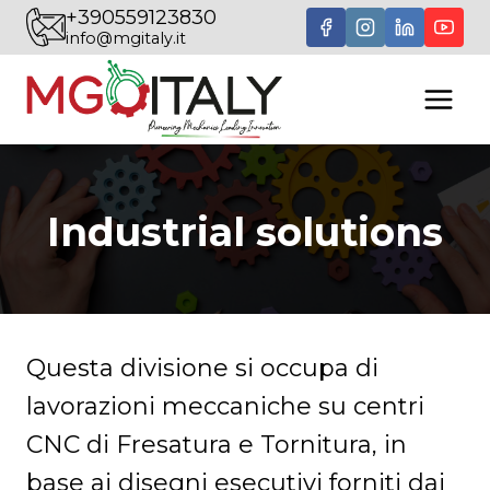
Salta
+390559123830
info@mgitaly.it
al
contenuto
Industrial solutions
Questa divisione si occupa di
lavorazioni meccaniche su centri
CNC di Fresatura e Tornitura, in
base ai disegni esecutivi forniti dai