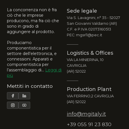
La concorrenza non è fra
Sede legale
ciò che le imprese
Via S. Lavagnini, n° 35 - 52027
producono, ma fra ciò che
San Giovanni Valdarno (AR)
sono in grado di
C.F. e P.IVA 02073160513
aggiungere al prodotto.
PEC: mgsrl1@pec.it
Produciamo
componentistica per il
Logistics & Offices
settore dell’elettronica, e
connessioni. Apparati e
VIA LA MINIERINA, 10
componentistica per
CAVRIGLIA
l’assemblaggio di...
Leggi di
(AR) 52022
più
Mettiti in contatto
Production Plant
VIA FERRINO,2 CAVRIGLIA
(AR) 52022
info@mgitaly.it
+39 055 91 23 830