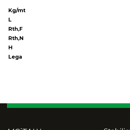
Kg/mt
L
Rth,F
Rth,N
H
Lega