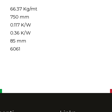
66.37 Kg/mt
750 mm
0.117 K/W
0.36 K/W
85 mm
6061