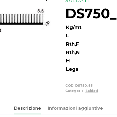
SALDATI
DS750_
Kg/mt
L
Rth,F
Rth,N
H
Lega
COD:
DS750_85
Categoria:
Saldati
Descrizione
Informazioni aggiuntive