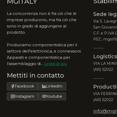
MGiTALY
Stabili
La concorrenza non è fra ciò che le
Sede leg
imprese producono, ma fra ciò che
Via S. Lavagn
sono in grado di aggiungere al
San Giovanni
prodotto.
C.F. e P.IVA
PEC: mgsrl1
Produciamo componentistica per il
settore dell’elettronica, e connessioni.
Logistics
Apparati e componentistica per
l’assemblaggio di...
Leggi di più
VIA LA MINI
(AR) 52022
Mettiti in contatto
Producti
Facebook
LinkedIn
VIA FERRIN
Instagram
Youtube
(AR) 52022
info@mgita