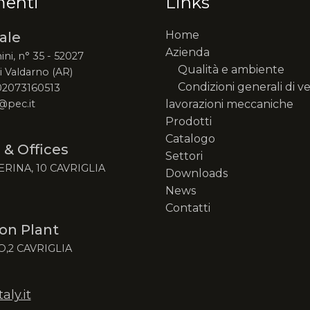
menti
Links
Home
ale
Azienda
ini, n° 35 - 52027
Qualità e ambiente
 Valdarno (AR)
Condizioni generali di v
 02073160513
@pec.it
lavorazioni meccaniche
Prodotti
Catalogo
 & Offices
Settori
ERINA, 10 CAVRIGLIA
Downloads
News
Contatti
on Plant
O,2 CAVRIGLIA
ly.it