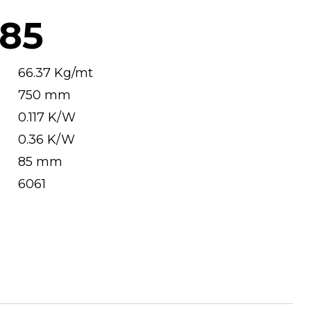
85
66.37 Kg/mt
750 mm
0.117 K/W
0.36 K/W
85 mm
6061