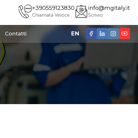
+390559123830
info@mgitaly.it
Chiamata Veloce
Scrivici
EN
Contatti