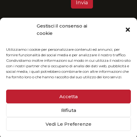
Gestisci il consenso ai
Privacy Policy
cookie
MGItaly ti invita a unirti alla sua visione eco-
friendly: fruisci del nostro catalogo in formato
Utilizziamo i cookie per personalizzare contenuti ed annunci, per
fornire funzionalità dei social media e per analizzare il nostro traffico.
digitale e riduci l’impatto ambientale.
Condividiamo inoltre informazioni sul modo in cui utilizza il nostro sito
con i nostri partner che si occupano di analisi dei dati web, pubblicità e
social media, i quali potrebbero combinarle con altre informazioni che
ha fornito loro o che hanno raccolto dal suo utilizzo dei loro servizi.
Accetta
Rifiuta
© 2025 MGiTALY | P. Iva 02073160513
Sviluppato da
Globus
Vedi Le Preferenze