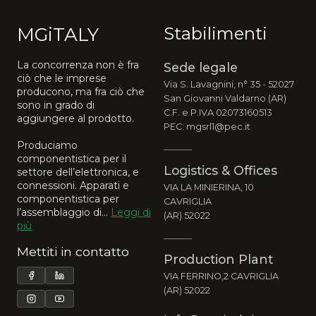
MGiTALY
Stabilimenti
La concorrenza non è fra
Sede legale
ciò che le imprese
Via S. Lavagnini, n° 35 - 52027
producono, ma fra ciò che
San Giovanni Valdarno (AR)
sono in grado di
C.F. e P.IVA 02073160513
aggiungere al prodotto.
PEC: mgsrl1@pec.it
Produciamo
componentistica per il
Logistics & Offices
settore dell’elettronica, e
connessioni. Apparati e
VIA LA MINIERINA, 10
componentistica per
CAVRIGLIA
l’assemblaggio di...
Leggi di
(AR) 52022
più
Mettiti in contatto
Production Plant
VIA FERRINO,2 CAVRIGLIA
(AR) 52022