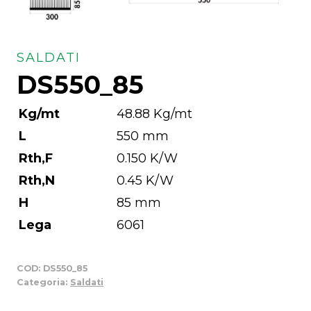
SALDATI
DS550_85
Kg/mt
48.88 Kg/mt
L
550 mm
Rth,F
0.150 K/W
Rth,N
0.45 K/W
H
85 mm
Lega
6061
COD:
DS550_85
Categoria:
Saldati