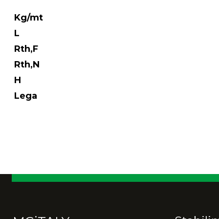
Kg/mt
L
Rth,F
Rth,N
H
Lega