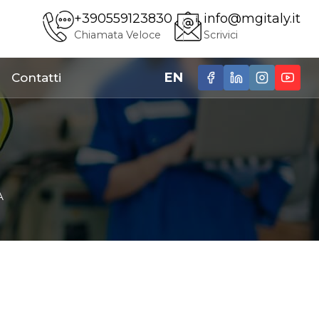
+390559123830
info@mgitaly.it
Chiamata Veloce
Scrivici
EN
Contatti
A