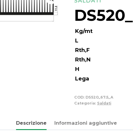
SALDATI
DS520_
Kg/mt
L
Rth,F
Rth,N
H
Lega
COD:
DS520_67.5_A
Categoria:
Saldati
Descrizione
Informazioni aggiuntive