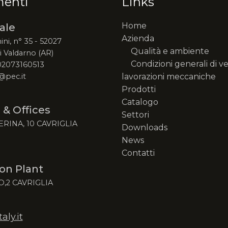
menti
Links
Home
ale
Azienda
ini, n° 35 - 52027
Qualità e ambiente
 Valdarno (AR)
Condizioni generali di v
 02073160513
@pec.it
lavorazioni meccaniche
Prodotti
Catalogo
 & Offices
Settori
ERINA, 10 CAVRIGLIA
Downloads
News
Contatti
on Plant
O,2 CAVRIGLIA
ly.it