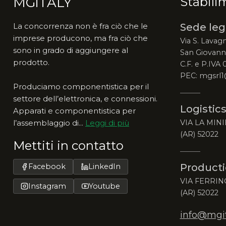
MGiTALY
Stabili
La concorrenza non è fra ciò che le
Sede leg
imprese producono, ma fra ciò che
Via S. Lavagn
sono in grado di aggiungere al
San Giovanni
prodotto.
C.F. e P.IVA
PEC: mgsrl1
Produciamo componentistica per il
settore dell’elettronica, e connessioni.
Logistics
Apparati e componentistica per
l’assemblaggio di...
Leggi di più
VIA LA MINI
(AR) 52022
Mettiti in contatto
Producti
Facebook
LinkedIn
VIA FERRIN
Instagram
Youtube
(AR) 52022
info@mgita