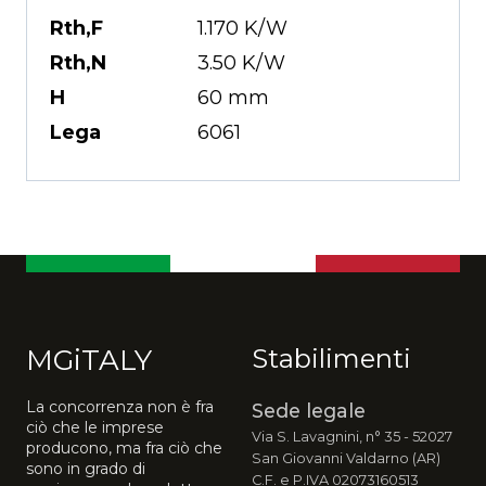
Rth,F
1.170 K/W
Rth,N
3.50 K/W
H
60 mm
Lega
6061
MGiTALY
Stabilimenti
La concorrenza non è fra
Sede legale
ciò che le imprese
Via S. Lavagnini, n° 35 - 52027
producono, ma fra ciò che
San Giovanni Valdarno (AR)
sono in grado di
C.F. e P.IVA 02073160513