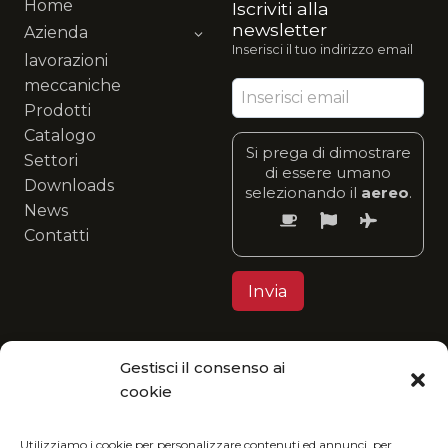
Home
Iscriviti alla
newsletter
Azienda
Inserisci il tuo indirizzo email
lavorazioni
meccaniche
Prodotti
Catalogo
Si prega di dimostrare
Settori
di essere umano
Downloads
selezionando il
aereo
.
News
Contatti
Gestisci il consenso ai
Privacy Policy
cookie
MGItaly ti invita a unirti alla sua visione eco-
friendly: fruisci del nostro catalogo in formato
Utilizziamo i cookie per personalizzare contenuti ed annunci, per