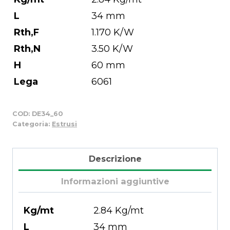
L
34 mm
Rth,F
1.170 K/W
Rth,N
3.50 K/W
H
60 mm
Lega
6061
COD:
DE34_60
Categoria:
Estrusi
Descrizione
Informazioni aggiuntive
Kg/mt
2.84 Kg/mt
L
34 mm