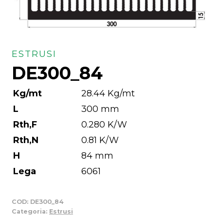
ESTRUSI
DE300_84
Kg/mt
28.44 Kg/mt
L
300 mm
Rth,F
0.280 K/W
Rth,N
0.81 K/W
H
84 mm
Lega
6061
COD:
DE300_84
Categoria:
Estrusi