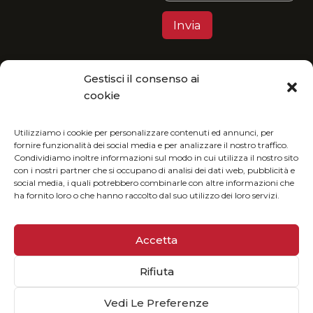
Gestisci il consenso ai
Privacy Policy
cookie
MGItaly ti invita a unirti alla sua visione eco-
friendly: fruisci del nostro catalogo in formato
Utilizziamo i cookie per personalizzare contenuti ed annunci, per
fornire funzionalità dei social media e per analizzare il nostro traffico.
digitale e riduci l’impatto ambientale.
Condividiamo inoltre informazioni sul modo in cui utilizza il nostro sito
con i nostri partner che si occupano di analisi dei dati web, pubblicità e
social media, i quali potrebbero combinarle con altre informazioni che
ha fornito loro o che hanno raccolto dal suo utilizzo dei loro servizi.
Accetta
Rifiuta
© 2025 MGiTALY | P. Iva 02073160513
Sviluppato da
Globus
Vedi Le Preferenze