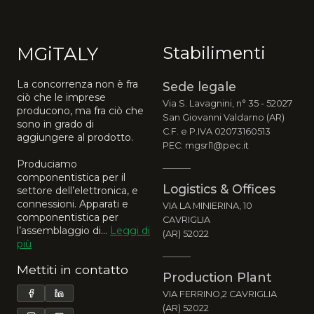
MGiTALY
Stabilimenti
La concorrenza non è fra
Sede legale
ciò che le imprese
Via S. Lavagnini, n° 35 - 52027
producono, ma fra ciò che
San Giovanni Valdarno (AR)
sono in grado di
C.F. e P.IVA 02073160513
aggiungere al prodotto.
PEC: mgsrl1@pec.it
Produciamo
componentistica per il
Logistics & Offices
settore dell’elettronica, e
connessioni. Apparati e
VIA LA MINIERINA, 10
componentistica per
CAVRIGLIA
l’assemblaggio di...
Leggi di
(AR) 52022
più
Mettiti in contatto
Production Plant
VIA FERRINO,2 CAVRIGLIA
(AR) 52022