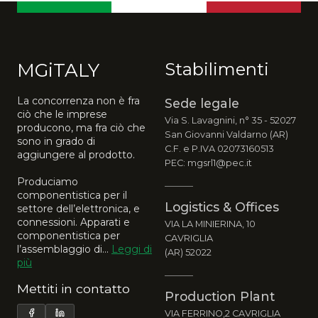
MGiTALY
Stabilimenti
La concorrenza non è fra
Sede legale
ciò che le imprese
Via S. Lavagnini, n° 35 - 52027
producono, ma fra ciò che
San Giovanni Valdarno (AR)
sono in grado di
C.F. e P.IVA 02073160513
aggiungere al prodotto.
PEC: mgsrl1@pec.it
Produciamo
componentistica per il
Logistics & Offices
settore dell’elettronica, e
connessioni. Apparati e
VIA LA MINIERINA, 10
componentistica per
CAVRIGLIA
l’assemblaggio di...
Leggi di
(AR) 52022
più
Mettiti in contatto
Production Plant
VIA FERRINO,2 CAVRIGLIA