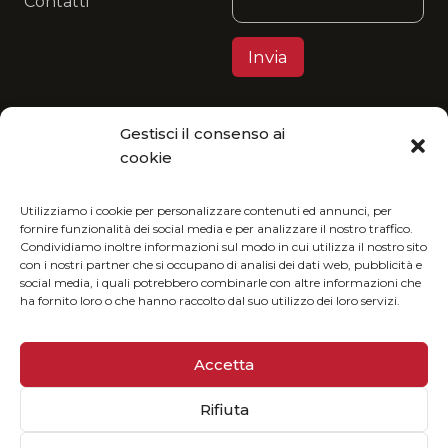
Contatti
Gestisci il consenso ai
Privacy Policy
cookie
MGItaly ti invita a unirti alla sua visione eco-
friendly: fruisci del nostro catalogo in formato
Utilizziamo i cookie per personalizzare contenuti ed annunci, per
fornire funzionalità dei social media e per analizzare il nostro traffico.
digitale e riduci l’impatto ambientale.
Condividiamo inoltre informazioni sul modo in cui utilizza il nostro sito
con i nostri partner che si occupano di analisi dei dati web, pubblicità e
social media, i quali potrebbero combinarle con altre informazioni che
ha fornito loro o che hanno raccolto dal suo utilizzo dei loro servizi.
Accetta
Rifiuta
© 2025 MGiTALY | P. Iva 02073160513
Sviluppato da
Globus