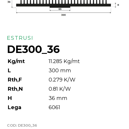
ESTRUSI
DE300_36
Kg/mt
11.285 Kg/mt
L
300 mm
Rth,F
0.279 K/W
Rth,N
0.81 K/W
H
36 mm
Lega
6061
COD:
DE300_36