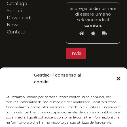
Catalogo
Si prega di dimostrare
Settori
di essere umano
Downloads
selezionando il
News
camion
.
Contatti
Gestisci il consenso ai
Privacy Policy
cookie
MGItaly ti invita a unirti alla sua visione eco-
friendly: fruisci del nostro catalogo in formato
Utilizziamo i cookie per personalizzare contenuti ed annunci, per
fornire funzionalità dei social media e per analizzare il nostro traffico.
digitale e riduci l’impatto ambientale.
Condividiamo inoltre informazioni sul modo in cui utilizza il nostro sito
con i nostri partner che si occupano di analisi dei dati web, pubblicità e
social media, i quali potrebbero combinarle con altre informazioni che
ha fornito loro o che hanno raccolto dal suo utilizzo dei loro servizi.