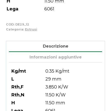
H
11.50 mm
Lega
6061
COD:
DE29_12
Categoria:
Estrusi
Descrizione
Informazioni aggiuntive
Kg/mt
0.35 Kg/mt
L
29 mm
Rth,F
3.850 K/W
Rth,N
11.50 K/W
H
11.50 mm
Lega
6061