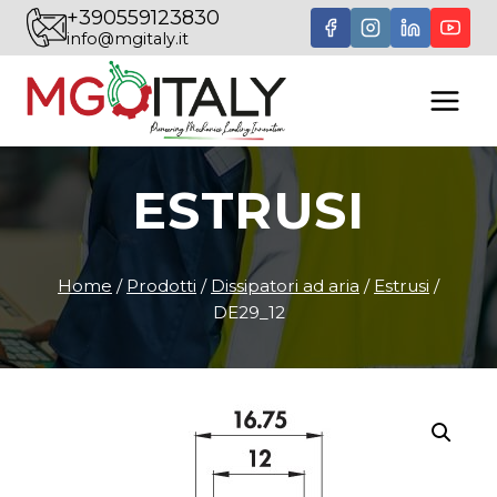
Salta
+390559123830
info@mgitaly.it
al
contenuto
ESTRUSI
Home
/
Prodotti
/
Dissipatori ad aria
/
Estrusi
/
DE29_12