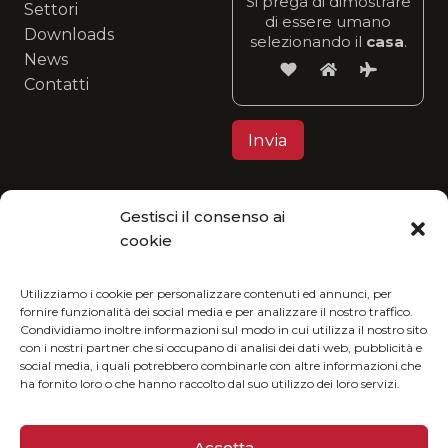
Si prega di dimostrare
Settori
di essere umano
Downloads
selezionando il
casa
.
News
Contatti
Gestisci il consenso ai
Privacy Policy
cookie
MGItaly ti invita a unirti alla sua visione eco-
friendly: fruisci del nostro catalogo in formato
Utilizziamo i cookie per personalizzare contenuti ed annunci, per
fornire funzionalità dei social media e per analizzare il nostro traffico.
digitale e riduci l’impatto ambientale.
Condividiamo inoltre informazioni sul modo in cui utilizza il nostro sito
con i nostri partner che si occupano di analisi dei dati web, pubblicità e
social media, i quali potrebbero combinarle con altre informazioni che
ha fornito loro o che hanno raccolto dal suo utilizzo dei loro servizi.
Accetta