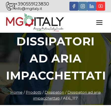
Salta
+390559123830
info@mgitaly.it
al
contenuto
DISSIPATORI
AD ARIA
IMPACCHETTATI
Home
/
Prodotti
/
Dissipatori
/
Dissipatori ad aria
impacchettati
/
AE6_117