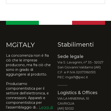
MGiTALY
Stabilimenti
La concorrenza non è fra
Sede legale
ciò che le imprese
Via S. Lavagnini, n° 35 - 52027
producono, ma fra ciò che
San Giovanni Valdarno (AR)
sono in grado di
C.F. e P.IVA 02073160513
aggiungere al prodotto.
PEC: mgsrl1@pec.it
Produciamo
componentistica per il
Logistics & Offices
settore dell’elettronica, e
connessioni. Apparati e
VIA LA MINIERINA, 10
componentistica per
CAVRIGLIA
l’assemblaggio di...
Leggi di
(AR) 52022