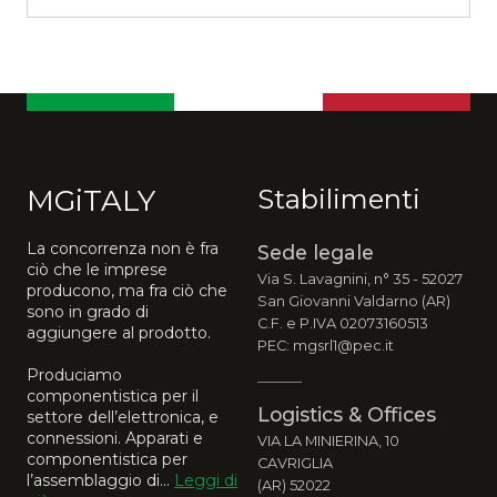
MGiTALY
Stabilimenti
La concorrenza non è fra
Sede legale
ciò che le imprese
Via S. Lavagnini, n° 35 - 52027
producono, ma fra ciò che
San Giovanni Valdarno (AR)
sono in grado di
C.F. e P.IVA 02073160513
aggiungere al prodotto.
PEC: mgsrl1@pec.it
Produciamo
componentistica per il
Logistics & Offices
settore dell’elettronica, e
connessioni. Apparati e
VIA LA MINIERINA, 10
componentistica per
CAVRIGLIA
l’assemblaggio di...
Leggi di
(AR) 52022