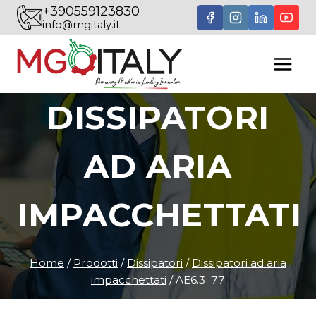
Salta
+390559123830
info@mgitaly.it
al
contenuto
DISSIPATORI
AD ARIA
IMPACCHETTATI
Home
/
Prodotti
/
Dissipatori
/
Dissipatori ad aria
impacchettati
/
AE6.3_77