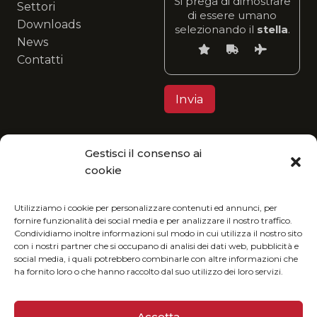
Si prega di dimostrare
Settori
di essere umano
Downloads
selezionando il
stella
.
News
Contatti
Gestisci il consenso ai
Privacy Policy
cookie
MGItaly ti invita a unirti alla sua visione eco-
friendly: fruisci del nostro catalogo in formato
Utilizziamo i cookie per personalizzare contenuti ed annunci, per
fornire funzionalità dei social media e per analizzare il nostro traffico.
digitale e riduci l’impatto ambientale.
Condividiamo inoltre informazioni sul modo in cui utilizza il nostro sito
con i nostri partner che si occupano di analisi dei dati web, pubblicità e
social media, i quali potrebbero combinarle con altre informazioni che
ha fornito loro o che hanno raccolto dal suo utilizzo dei loro servizi.
Accetta