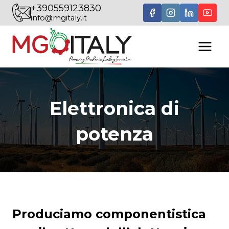
Salta
+390559123830
info@mgitaly.it
al
contenuto
Elettronica di
potenza
Produciamo componentistica