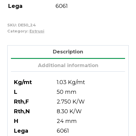
Lega
6061
SKU:
DE50_24
Category:
Estrusi
Description
Additional information
Kg/mt
1.03 Kg/mt
L
50 mm
Rth,F
2.750 K/W
Rth,N
8.30 K/W
H
24 mm
Lega
6061