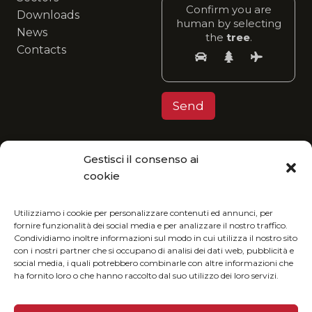
Confirm you are
Downloads
human by selecting
News
the
tree
.
Contacts
Gestisci il consenso ai
Privacy Policy
cookie
MGItaly invites you to join its eco-friendly
vision: enjoy our catalog in digital format and
Utilizziamo i cookie per personalizzare contenuti ed annunci, per
fornire funzionalità dei social media e per analizzare il nostro traffico.
reduce your environmental impact.
Condividiamo inoltre informazioni sul modo in cui utilizza il nostro sito
con i nostri partner che si occupano di analisi dei dati web, pubblicità e
social media, i quali potrebbero combinarle con altre informazioni che
ha fornito loro o che hanno raccolto dal suo utilizzo dei loro servizi.