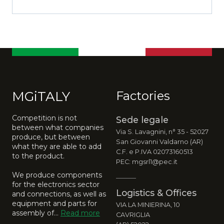
MGiTALY
Factories
Competition is not
Sede legale
between what companies
Via S. Lavagnini, n° 35 - 52027
produce, but between
San Giovanni Valdarno (AR)
what they are able to add
C.F. e P.IVA 02073160513
to the product.
PEC: mgsrl1@pec.it
We produce components
for the electronics sector
Logistics & Offices
and connections, as well as
equipment and parts for
VIA LA MINIERINA, 10
assembly of…
Read more
CAVRIGLIA